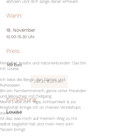
abholen und dich lange daran erfreuen
Wann:
18. November
10.00-15.30
Uhr
Preis:
Feinfühlig, kreativ und naturverbunden: Das bin
169 Euro
ich, Louisa.
Ich liebe die Berge, den Garten und
Jetzt Buchen
Ruheoasen.
Bin ein Familienmensch, gerne unter Freunden
und Menschen mit Tiefgang.
Kursleitung
Meine Liebe zum Yoga, Achtsamkeit & zur
Kreativität bringe ich on meinen Workshops
Louisa
zusammen.
All das, was mich auf meinem Weg zu mir
selbst begleitet hat und mein Herz zum
Tanzen bringt.