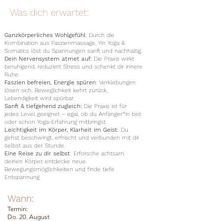
Was dich erwartet:
Ganzkörperliches Wohlgefühl
: Durch die
Kombination aus Faszienmassage, Yin Yoga &
Somatics löst du Spannungen sanft und nachhaltig.
Dein Nervensystem atmet auf:
Die Praxis wirkt
beruhigend, reduziert Stress und schenkt dir innere
Ruhe.
Faszien befreien, Energie spüren
: Verklebungen
lösen sich, Beweglichkeit kehrt zurück,
Lebendigkeit wird spürbar.
Sanft & tiefgehend zugleich:
Die Praxis ist für
jedes Level geeignet – egal, ob du Anfänger*in bist
oder schon Yoga-Erfahrung mitbringst.
Leichtigkeit im Körper, Klarheit im Geist
: Du
gehst beschwingt, erfrischt und verbunden mit dir
selbst aus der Stunde.
Eine Reise zu dir selbst
: Erforsche achtsam
deinen Körper, entdecke neue
Bewegungsmöglichkeiten und finde tiefe
Entspannung.
Wann:
Termin:
Do. 20. August