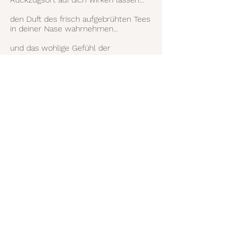
den Duft des frisch aufgebrühten Tees
in deiner Nase wahrnehmen...
und das wohlige Gefühl der
Geborgenheit zu dir einladen.
Willkommen
Ankommen
Heimkommen
Zurück nach oben